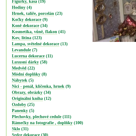
Figurky, kasa
(19)
Hodiny
(4)
Hrnek, talíře, porcelán
(23)
Kočky dekorace
(9)
Koně dekorace
(34)
Kosmetika, vůně, flakon
(41)
Kov, litina
(123)
Lampa, světelné dekorace
(13)
Levandule
(7)
Lucerna dekorace
(11)
Luxusní dárky
(58)
Medvěd
(22)
Módní doplňky
(8)
Nábytek
(5)
Nici - penál, klíčenka, hrnek
(9)
Obrazy, obrázky
(34)
Originální kniha
(12)
Ozdoby
(25)
Panenky
(5)
Plechovky, plechové cedule
(111)
Rámečky na fotografie , doplňky
(100)
Sklo
(31)
Srdce dekorace
(30)