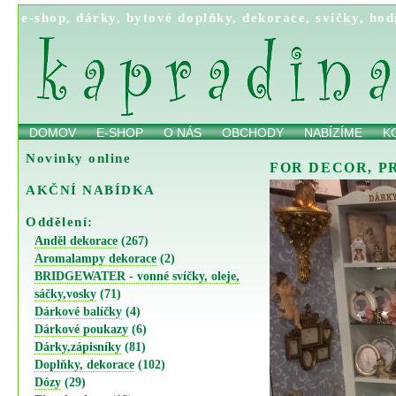
e-shop
,
dárky
,
bytové doplňky
,
dekorace
,
svíčky
,
hod
DOMOV
E-SHOP
O NÁS
OBCHODY
NABÍZÍME
K
Novinky online
FOR DECOR, PRE
AKČNÍ NABÍDKA
Oddělení:
Anděl dekorace
(267)
Aromalampy dekorace
(2)
BRIDGEWATER - vonné svíčky, oleje,
sáčky,vosky
(71)
Dárkové balíčky
(4)
Dárkové poukazy
(6)
Dárky,zápisníky
(81)
Doplňky, dekorace
(102)
Dózy
(29)