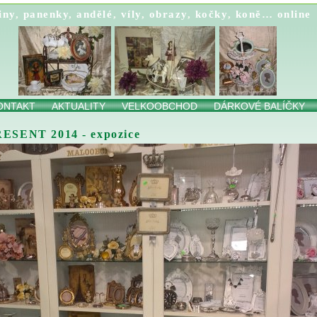
iny
,
panenky
,
andělé
,
víly
,
obrazy
,
kočky
,
koně…
online
ONTAKT
AKTUALITY
VELKOOBCHOD
DÁRKOVÉ BALÍČKY
SENT 2014 - expozice