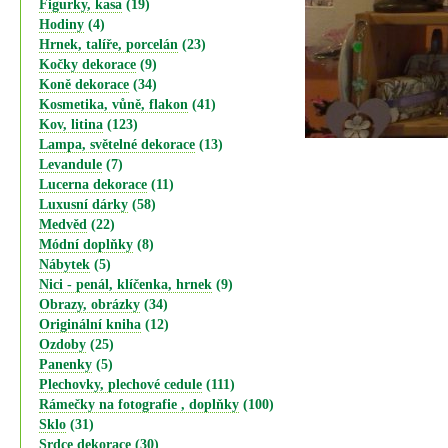
Figurky, kasa
(19)
Hodiny
(4)
Hrnek, talíře, porcelán
(23)
Kočky dekorace
(9)
Koně dekorace
(34)
Kosmetika, vůně, flakon
(41)
Kov, litina
(123)
Lampa, světelné dekorace
(13)
Levandule
(7)
Lucerna dekorace
(11)
Luxusní dárky
(58)
Medvěd
(22)
Módní doplňky
(8)
Nábytek
(5)
Nici - penál, klíčenka, hrnek
(9)
Obrazy, obrázky
(34)
Originální kniha
(12)
Ozdoby
(25)
Panenky
(5)
Plechovky, plechové cedule
(111)
Rámečky na fotografie , doplňky
(100)
Sklo
(31)
Srdce dekorace
(30)