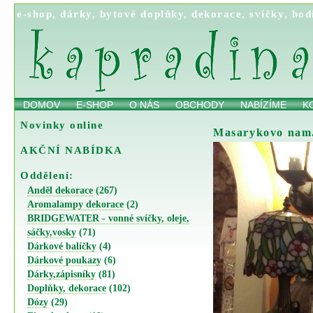
e-shop
,
dárky
,
bytové doplňky
,
dekorace
,
svíčky
,
hod
DOMOV
E-SHOP
O NÁS
OBCHODY
NABÍZÍME
K
Novinky online
Masarykovo nam.
AKČNÍ NABÍDKA
Oddělení:
Anděl dekorace
(267)
Aromalampy dekorace
(2)
BRIDGEWATER - vonné svíčky, oleje,
sáčky,vosky
(71)
Dárkové balíčky
(4)
Dárkové poukazy
(6)
Dárky,zápisníky
(81)
Doplňky, dekorace
(102)
Dózy
(29)