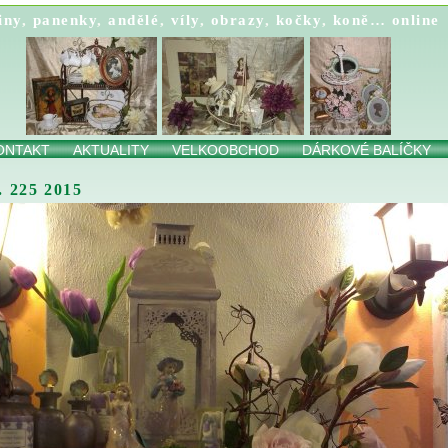
iny
,
panenky
,
andělé
,
víly
,
obrazy
,
kočky
,
koně…
online
ONTAKT
AKTUALITY
VELKOOBCHOD
DÁRKOVÉ BALÍČKY
 225 2015