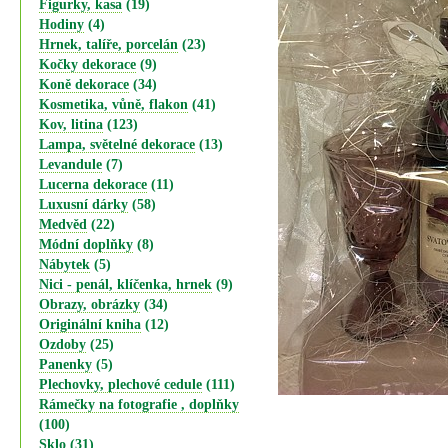
Figurky, kasa
(19)
Hodiny
(4)
Hrnek, talíře, porcelán
(23)
Kočky dekorace
(9)
Koně dekorace
(34)
Kosmetika, vůně, flakon
(41)
Kov, litina
(123)
Lampa, světelné dekorace
(13)
Levandule
(7)
Lucerna dekorace
(11)
Luxusní dárky
(58)
Medvěd
(22)
Módní doplňky
(8)
Nábytek
(5)
Nici - penál, klíčenka, hrnek
(9)
Obrazy, obrázky
(34)
Originální kniha
(12)
Ozdoby
(25)
Panenky
(5)
Plechovky, plechové cedule
(111)
Rámečky na fotografie , doplňky
(100)
Sklo
(31)