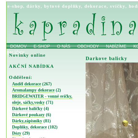
e-shop
,
dárky
,
bytové doplňky
,
dekorace
,
svíčky
,
hod
DOMOV
E-SHOP
O NÁS
OBCHODY
NABÍZÍME
K
BALÍČKY
Novinky online
Darkove balicky
AKČNÍ NABÍDKA
Oddělení:
Anděl dekorace
(267)
Aromalampy dekorace
(2)
BRIDGEWATER - vonné svíčky,
oleje, sáčky,vosky
(71)
Dárkové balíčky
(4)
Dárkové poukazy
(6)
Dárky,zápisníky
(81)
Doplňky, dekorace
(102)
Dózy
(29)