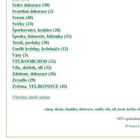
Srdce dekorace
(30)
Svatební dekorace
(2)
Svícen
(40)
Svíčky
(23)
Šperkovnice, krabice
(26)
Šperky, bižuterie, klíčenka
(31)
Textil, povlaky
(30)
Umělé květiny, květináče
(12)
Vázy
(5)
VELKOOBCHOD
(52)
Víla, skřítek, elf
(32)
Zdobení, dekorace
(26)
Zrcadlo
(29)
Zvířata, VELIKONOCE
(45)
Všechno zboží online
eshop
,
dárky
,
doplňky
,
dekorace
,
anděl
,
víla
,
elf
,
koně,
kočky
,
o
SEO optimaliza
©
Ivana 