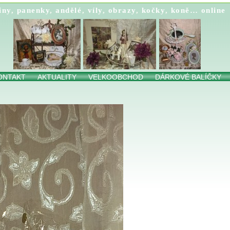
iny
,
panenky
,
andělé
,
víly
,
obrazy
,
kočky
,
koně…
online
ONTAKT
AKTUALITY
VELKOOBCHOD
DÁRKOVÉ BALÍČKY