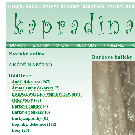
e-shop
,
dárky
,
bytové doplňky
,
dekorace
,
svíčky
,
hod
DOMOV
E-SHOP
O NÁS
OBCHODY
NABÍZÍME
K
Novinky online
Darkove balicky
AKČNÍ NABÍDKA
Oddělení:
Anděl dekorace
(267)
Aromalampy dekorace
(2)
BRIDGEWATER - vonné svíčky, oleje,
sáčky,vosky
(71)
Dárkové balíčky
(4)
Dárkové poukazy
(6)
Dárky,zápisníky
(81)
Doplňky, dekorace
(102)
Dózy
(29)