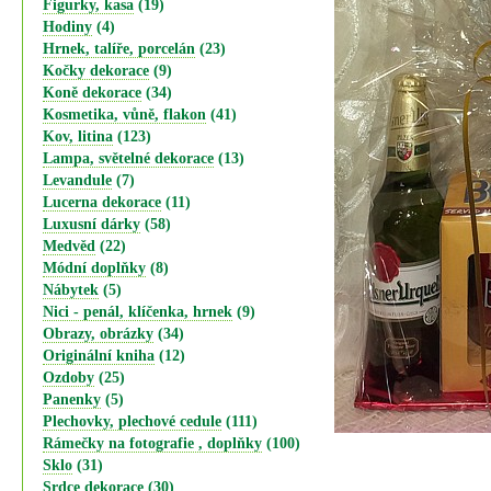
Figurky, kasa
(19)
Hodiny
(4)
Hrnek, talíře, porcelán
(23)
Kočky dekorace
(9)
Koně dekorace
(34)
Kosmetika, vůně, flakon
(41)
Kov, litina
(123)
Lampa, světelné dekorace
(13)
Levandule
(7)
Lucerna dekorace
(11)
Luxusní dárky
(58)
Medvěd
(22)
Módní doplňky
(8)
Nábytek
(5)
Nici - penál, klíčenka, hrnek
(9)
Obrazy, obrázky
(34)
Originální kniha
(12)
Ozdoby
(25)
Panenky
(5)
Plechovky, plechové cedule
(111)
Rámečky na fotografie , doplňky
(100)
Sklo
(31)
Srdce dekorace
(30)