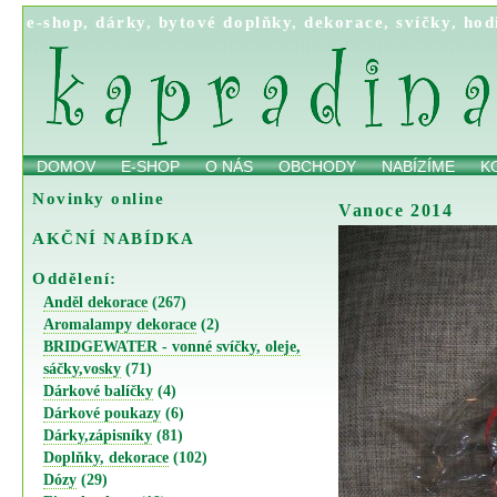
e-shop
,
dárky
,
bytové doplňky
,
dekorace
,
svíčky
,
hod
DOMOV
E-SHOP
O NÁS
OBCHODY
NABÍZÍME
K
Novinky online
Vanoce 2014
AKČNÍ NABÍDKA
Oddělení:
Anděl dekorace
(267)
Aromalampy dekorace
(2)
BRIDGEWATER - vonné svíčky, oleje,
sáčky,vosky
(71)
Dárkové balíčky
(4)
Dárkové poukazy
(6)
Dárky,zápisníky
(81)
Doplňky, dekorace
(102)
Dózy
(29)