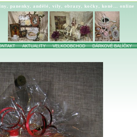
iny
,
panenky
,
andělé
,
víly
,
obrazy
,
kočky
,
koně…
online
ONTAKT
AKTUALITY
VELKOOBCHOD
DÁRKOVÉ BALÍČKY