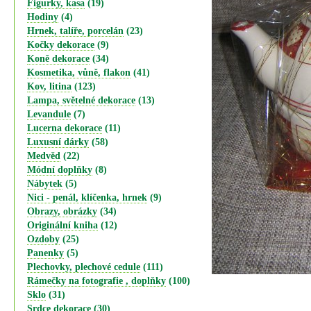
Figurky, kasa
(19)
Hodiny
(4)
Hrnek, talíře, porcelán
(23)
Kočky dekorace
(9)
Koně dekorace
(34)
Kosmetika, vůně, flakon
(41)
Kov, litina
(123)
Lampa, světelné dekorace
(13)
Levandule
(7)
Lucerna dekorace
(11)
Luxusní dárky
(58)
Medvěd
(22)
Módní doplňky
(8)
Nábytek
(5)
Nici - penál, klíčenka, hrnek
(9)
Obrazy, obrázky
(34)
Originální kniha
(12)
Ozdoby
(25)
Panenky
(5)
Plechovky, plechové cedule
(111)
Rámečky na fotografie , doplňky
(100)
Sklo
(31)
Srdce dekorace
(30)