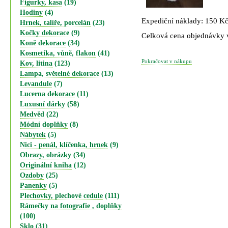
Figurky, kasa
(19)
Hodiny
(4)
Expediční náklady: 150 K
Hrnek, talíře, porcelán
(23)
Kočky dekorace
(9)
Celková cena objednávky
Koně dekorace
(34)
Kosmetika, vůně, flakon
(41)
Pokračovat v nákupu
Kov, litina
(123)
Lampa, světelné dekorace
(13)
Levandule
(7)
Lucerna dekorace
(11)
Luxusní dárky
(58)
Medvěd
(22)
Módní doplňky
(8)
Nábytek
(5)
Nici - penál, klíčenka, hrnek
(9)
Obrazy, obrázky
(34)
Originální kniha
(12)
Ozdoby
(25)
Panenky
(5)
Plechovky, plechové cedule
(111)
Rámečky na fotografie , doplňky
(100)
Sklo
(31)