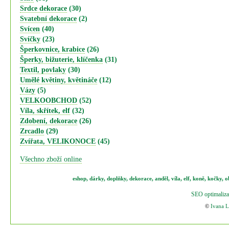
Srdce dekorace
(30)
Svatební dekorace
(2)
Svícen
(40)
Svíčky
(23)
Šperkovnice, krabice
(26)
Šperky, bižuterie, klíčenka
(31)
Textil, povlaky
(30)
Umělé květiny, květináče
(12)
Vázy
(5)
VELKOOBCHOD
(52)
Víla, skřítek, elf
(32)
Zdobení, dekorace
(26)
Zrcadlo
(29)
Zvířata, VELIKONOCE
(45)
Všechno zboží online
eshop
,
dárky
,
doplňky
,
dekorace
,
anděl
,
víla
,
elf
,
koně,
kočky
,
o
SEO optimaliza
©
Ivana 