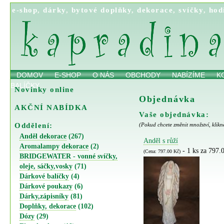
e-shop
,
dárky
,
bytové doplňky
,
dekorace
,
svíčky
,
hod
DOMOV
E-SHOP
O NÁS
OBCHODY
NABÍZÍME
K
BALÍČKY
Novinky online
Objednávka
AKČNÍ NABÍDKA
Vaše objednávka:
Oddělení:
(Pokud chcete změnit množství, klikn
Anděl dekorace
(267)
Anděl s růží
Aromalampy dekorace
(2)
- 1 ks za 797.
(Cena: 797.00 Kč)
BRIDGEWATER - vonné svíčky,
oleje, sáčky,vosky
(71)
Dárkové balíčky
(4)
Dárkové poukazy
(6)
Dárky,zápisníky
(81)
Doplňky, dekorace
(102)
Dózy
(29)