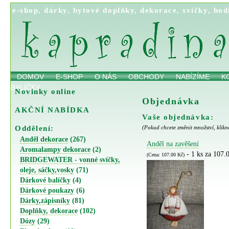
e-shop
,
dárky
,
bytové doplňky
,
dekorace
,
svíčky
,
hod
DOMOV
E-SHOP
O NÁS
OBCHODY
NABÍZÍME
K
BALÍČKY
Novinky online
Objednávka
AKČNÍ NABÍDKA
Vaše objednávka:
Oddělení:
(Pokud chcete změnit množství, klikn
Anděl dekorace
(267)
Anděl na zavěšení
Aromalampy dekorace
(2)
- 1 ks za 107.
(Cena: 107.00 Kč)
BRIDGEWATER - vonné svíčky,
oleje, sáčky,vosky
(71)
Dárkové balíčky
(4)
Dárkové poukazy
(6)
Dárky,zápisníky
(81)
Doplňky, dekorace
(102)
Dózy
(29)