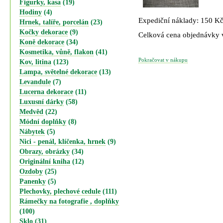
Figurky, kasa
(19)
Hodiny
(4)
Expediční náklady: 150 K
Hrnek, talíře, porcelán
(23)
Kočky dekorace
(9)
Celková cena objednávky
Koně dekorace
(34)
Kosmetika, vůně, flakon
(41)
Pokračovat v nákupu
Kov, litina
(123)
Lampa, světelné dekorace
(13)
Levandule
(7)
Lucerna dekorace
(11)
Luxusní dárky
(58)
Medvěd
(22)
Módní doplňky
(8)
Nábytek
(5)
Nici - penál, klíčenka, hrnek
(9)
Obrazy, obrázky
(34)
Originální kniha
(12)
Ozdoby
(25)
Panenky
(5)
Plechovky, plechové cedule
(111)
Rámečky na fotografie , doplňky
(100)
Sklo
(31)