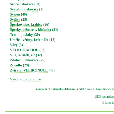
Srdce dekorace
(30)
Svatební dekorace
(2)
Svícen
(40)
Svíčky
(23)
Šperkovnice, krabice
(26)
Šperky, bižuterie, klíčenka
(31)
Textil, povlaky
(30)
Umělé květiny, květináče
(12)
Vázy
(5)
VELKOOBCHOD
(52)
Víla, skřítek, elf
(32)
Zdobení, dekorace
(26)
Zrcadlo
(29)
Zvířata, VELIKONOCE
(45)
Všechno zboží online
eshop
,
dárky
,
doplňky
,
dekorace
,
anděl
,
víla
,
elf
,
koně,
kočky
,
o
SEO optimaliza
©
Ivana 