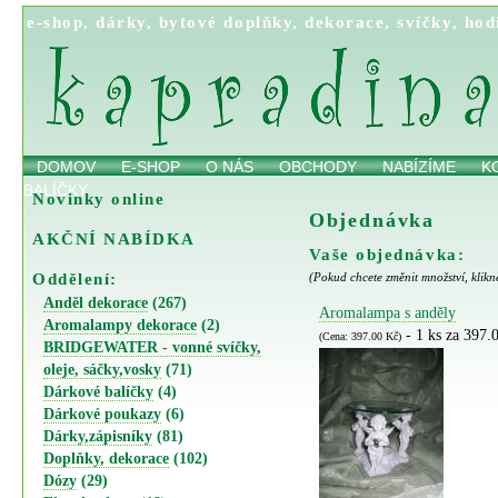
e-shop
,
dárky
,
bytové doplňky
,
dekorace
,
svíčky
,
hod
DOMOV
E-SHOP
O NÁS
OBCHODY
NABÍZÍME
K
BALÍČKY
Novinky online
Objednávka
AKČNÍ NABÍDKA
Vaše objednávka:
Oddělení:
(Pokud chcete změnit množství, klikn
Anděl dekorace
(267)
Aromalampa s anděly
Aromalampy dekorace
(2)
- 1 ks za 397.
(Cena: 397.00 Kč)
BRIDGEWATER - vonné svíčky,
oleje, sáčky,vosky
(71)
Dárkové balíčky
(4)
Dárkové poukazy
(6)
Dárky,zápisníky
(81)
Doplňky, dekorace
(102)
Dózy
(29)