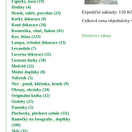
Figurky, kasa
(19)
Hodiny
(4)
Expediční náklady: 150 K
Hrnek, talíře, porcelán
(23)
Kočky dekorace
(9)
Celková cena objednávky
Koně dekorace
(34)
Kosmetika, vůně, flakon
(41)
Pokračovat v nákupu
Kov, litina
(123)
Lampa, světelné dekorace
(13)
Levandule
(7)
Lucerna dekorace
(11)
Luxusní dárky
(58)
Medvěd
(22)
Módní doplňky
(8)
Nábytek
(5)
Nici - penál, klíčenka, hrnek
(9)
Obrazy, obrázky
(34)
Originální kniha
(12)
Ozdoby
(25)
Panenky
(5)
Plechovky, plechové cedule
(111)
Rámečky na fotografie , doplňky
(100)
Sklo
(31)