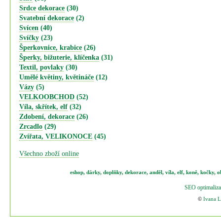
Srdce dekorace
(30)
Svatební dekorace
(2)
Svícen
(40)
Svíčky
(23)
Šperkovnice, krabice
(26)
Šperky, bižuterie, klíčenka
(31)
Textil, povlaky
(30)
Umělé květiny, květináče
(12)
Vázy
(5)
VELKOOBCHOD
(52)
Víla, skřítek, elf
(32)
Zdobení, dekorace
(26)
Zrcadlo
(29)
Zvířata, VELIKONOCE
(45)
Všechno zboží online
eshop
,
dárky
,
doplňky
,
dekorace
,
anděl
,
víla
,
elf
,
koně,
kočky
,
o
SEO optimaliza
©
Ivana 