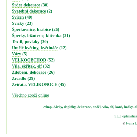
Srdce dekorace
(30)
Svatební dekorace
(2)
Svícen
(40)
Svíčky
(23)
Šperkovnice, krabice
(26)
Šperky, bižuterie, klíčenka
(31)
Textil, povlaky
(30)
Umělé květiny, květináče
(12)
Vázy
(5)
VELKOOBCHOD
(52)
Víla, skřítek, elf
(32)
Zdobení, dekorace
(26)
Zrcadlo
(29)
Zvířata, VELIKONOCE
(45)
Všechno zboží online
eshop
,
dárky
,
doplňky
,
dekorace
,
anděl
,
víla
,
elf
,
koně,
kočky
,
o
SEO optimaliza
©
Ivana 