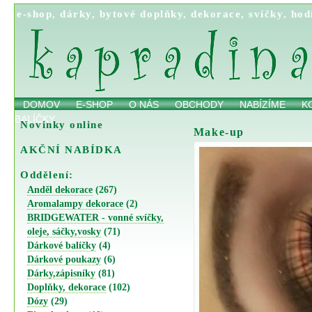
e-shop
,
dárky
,
bytové doplňky
,
dekorace
,
svíčky
,
hod
DOMOV
E-SHOP
O NÁS
OBCHODY
NABÍZÍME
K
BALÍČKY
Novinky online
Make-up
AKČNÍ NABÍDKA
Oddělení:
Anděl dekorace
(267)
Aromalampy dekorace
(2)
BRIDGEWATER - vonné svíčky,
oleje, sáčky,vosky
(71)
Dárkové balíčky
(4)
Dárkové poukazy
(6)
Dárky,zápisníky
(81)
Doplňky, dekorace
(102)
Dózy
(29)