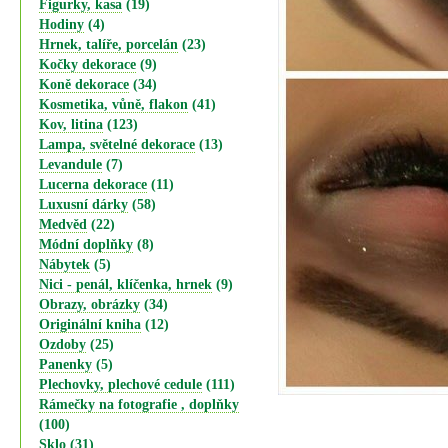
Figurky, kasa
(19)
Hodiny
(4)
Hrnek, talíře, porcelán
(23)
Kočky dekorace
(9)
Koně dekorace
(34)
Kosmetika, vůně, flakon
(41)
Kov, litina
(123)
Lampa, světelné dekorace
(13)
Levandule
(7)
Lucerna dekorace
(11)
Luxusní dárky
(58)
Medvěd
(22)
Módní doplňky
(8)
Nábytek
(5)
Nici - penál, klíčenka, hrnek
(9)
Obrazy, obrázky
(34)
Originální kniha
(12)
Ozdoby
(25)
Panenky
(5)
Plechovky, plechové cedule
(111)
Rámečky na fotografie , doplňky
(100)
Sklo
(31)