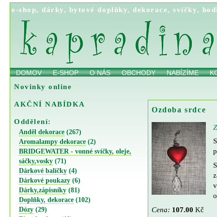
e-shop
,
dárky
,
bytové doplňky
,
dekorace
,
svíčky
,
hod
DOMOV
E-SHOP
O NÁS
OBCHODY
NABÍZÍME
K
Novinky online
AKČNÍ NABÍDKA
Ozdoba srdce
Oddělení:
Z
Anděl dekorace
(267)
S
Aromalampy dekorace
(2)
p
BRIDGEWATER - vonné svíčky, oleje,
sáčky,vosky
(71)
S
Dárkové balíčky
(4)
z
Dárkové poukazy
(6)
v
Dárky,zápisníky
(81)
o
Doplňky, dekorace
(102)
Cena:
107.00
Kč
Dózy
(29)