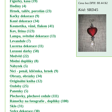
Figurky, kasa
(19)
Cena bez DPH:
88.44 Kč
Hodiny
(4)
Kód:
SRD45
Hrnek, talíře, porcelán
(23)
Kočky dekorace
(9)
Koně dekorace
(34)
Kosmetika, vůně, flakon
(41)
Kov, litina
(123)
Lampa, světelné dekorace
(13)
Levandule
(7)
Lucerna dekorace
(11)
Luxusní dárky
(58)
Medvěd
(22)
Módní doplňky
(8)
Nábytek
(5)
Nici - penál, klíčenka, hrnek
(9)
Obrazy, obrázky
(34)
Originální kniha
(12)
Ozdoby
(25)
Panenky
(5)
Plechovky, plechové cedule
(111)
Rámečky na fotografie , doplňky
(100)
Sklo
(31)
Srdce dekorace
(30)