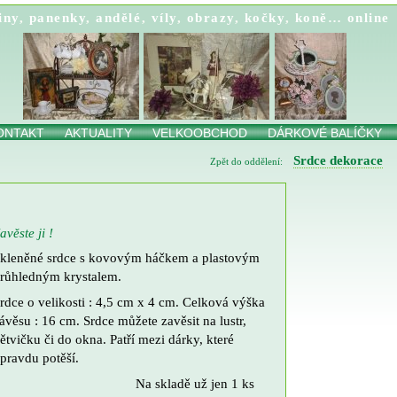
iny
,
panenky
,
andělé
,
víly
,
obrazy
,
kočky
,
koně…
online
ONTAKT
AKTUALITY
VELKOOBCHOD
DÁRKOVÉ BALÍČKY
Srdce dekorace
Zpět do oddělení:
avěste ji !
kleněné srdce s kovovým háčkem a plastovým
růhledným krystalem.
rdce o velikosti : 4,5 cm x 4 cm. Celková výška
ávěsu : 16 cm. Srdce můžete zavěsit na lustr,
ětvičku či do okna. Patří mezi dárky, které
pravdu potěší.
Na skladě už jen 1 ks