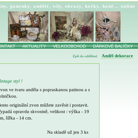
iny
,
panenky
,
andělé
,
víly
,
obrazy
,
kočky
,
koně…
online
ONTAKT
AKTUALITY
VELKOOBCHOD
DÁRKOVÉ BALÍČKY
Anděl dekorace
Zpět do oddělení:
intage styl !
von ve tvaru anděla s popraskanou patinou a s
olničkou.
ento originální zvon můžete zavěsit i postavit.
ypadá opravdu skvostně, velikost : výška - 19
m, šířka - 14 cm.
Na skladě už jen 3 ks