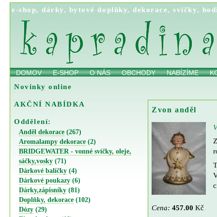
e-shop
,
dárky
,
bytové doplňky
,
dekorace
,
svíčky
,
hod
DOMOV
E-SHOP
O NÁS
OBCHODY
NABÍZÍME
K
Novinky online
AKČNÍ NABÍDKA
Zvon anděl
Oddělení:
V
Anděl dekorace
(267)
Z
Aromalampy dekorace
(2)
r
BRIDGEWATER - vonné svíčky, oleje,
sáčky,vosky
(71)
T
Dárkové balíčky
(4)
V
Dárkové poukazy
(6)
c
Dárky,zápisníky
(81)
Doplňky, dekorace
(102)
Cena:
457.00
Kč
Dózy
(29)