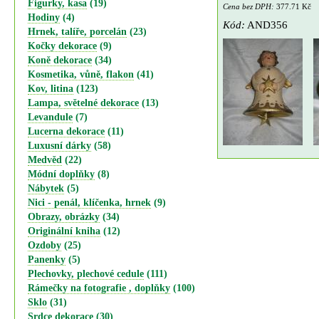
Figurky, kasa
(19)
Cena bez DPH:
377.71 Kč
Hodiny
(4)
Kód:
AND356
Hrnek, talíře, porcelán
(23)
Kočky dekorace
(9)
Koně dekorace
(34)
Kosmetika, vůně, flakon
(41)
Kov, litina
(123)
Lampa, světelné dekorace
(13)
Levandule
(7)
Lucerna dekorace
(11)
Luxusní dárky
(58)
Medvěd
(22)
Módní doplňky
(8)
Nábytek
(5)
Nici - penál, klíčenka, hrnek
(9)
Obrazy, obrázky
(34)
Originální kniha
(12)
Ozdoby
(25)
Panenky
(5)
Plechovky, plechové cedule
(111)
Rámečky na fotografie , doplňky
(100)
Sklo
(31)
Srdce dekorace
(30)