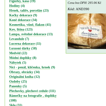
Figurky, kasa
(19)
Cena bez DPH:
295.06 Kč
Hodiny
(4)
Kód:
AND390
Hrnek, talíře, porcelán
(23)
Kočky dekorace
(9)
Koně dekorace
(34)
Kosmetika, vůně, flakon
(41)
Kov, litina
(123)
Lampa, světelné dekorace
(13)
Levandule
(7)
Lucerna dekorace
(11)
Luxusní dárky
(58)
Medvěd
(22)
Módní doplňky
(8)
Nábytek
(5)
Nici - penál, klíčenka, hrnek
(9)
Obrazy, obrázky
(34)
Originální kniha
(12)
Ozdoby
(25)
Panenky
(5)
Plechovky, plechové cedule
(111)
Rámečky na fotografie , doplňky
(100)
Sklo
(31)