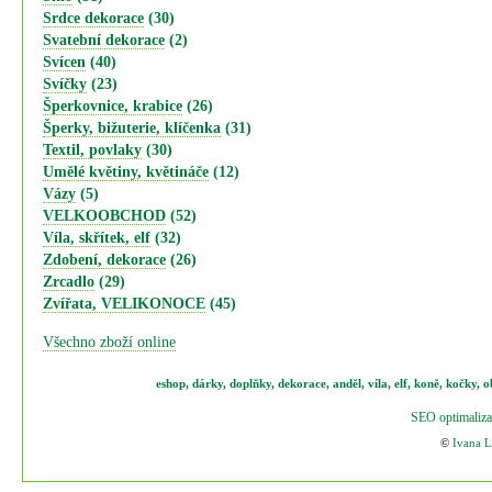
Srdce dekorace
(30)
Svatební dekorace
(2)
Svícen
(40)
Svíčky
(23)
Šperkovnice, krabice
(26)
Šperky, bižuterie, klíčenka
(31)
Textil, povlaky
(30)
Umělé květiny, květináče
(12)
Vázy
(5)
VELKOOBCHOD
(52)
Víla, skřítek, elf
(32)
Zdobení, dekorace
(26)
Zrcadlo
(29)
Zvířata, VELIKONOCE
(45)
Všechno zboží online
eshop
,
dárky
,
doplňky
,
dekorace
,
anděl
,
víla
,
elf
,
koně,
kočky
,
o
SEO optimaliza
©
Ivana 