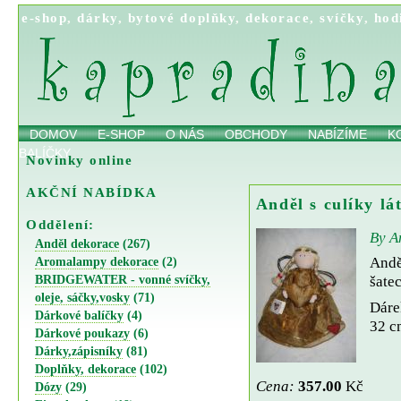
e-shop
,
dárky
,
bytové doplňky
,
dekorace
,
svíčky
,
hod
DOMOV
E-SHOP
O NÁS
OBCHODY
NABÍZÍME
K
BALÍČKY
Novinky online
AKČNÍ NABÍDKA
Anděl s culíky lá
Oddělení:
By A
Anděl dekorace
(267)
Andě
Aromalampy dekorace
(2)
BRIDGEWATER - vonné svíčky,
šate
oleje, sáčky,vosky
(71)
Dáre
Dárkové balíčky
(4)
32 c
Dárkové poukazy
(6)
Dárky,zápisníky
(81)
Doplňky, dekorace
(102)
Cena:
357.00
Kč
Dózy
(29)