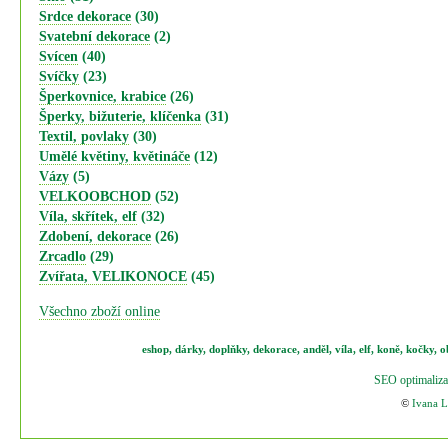
Srdce dekorace
(30)
Svatební dekorace
(2)
Svícen
(40)
Svíčky
(23)
Šperkovnice, krabice
(26)
Šperky, bižuterie, klíčenka
(31)
Textil, povlaky
(30)
Umělé květiny, květináče
(12)
Vázy
(5)
VELKOOBCHOD
(52)
Víla, skřítek, elf
(32)
Zdobení, dekorace
(26)
Zrcadlo
(29)
Zvířata, VELIKONOCE
(45)
Všechno zboží online
eshop
,
dárky
,
doplňky
,
dekorace
,
anděl
,
víla
,
elf
,
koně,
kočky
,
o
SEO optimaliza
©
Ivana 