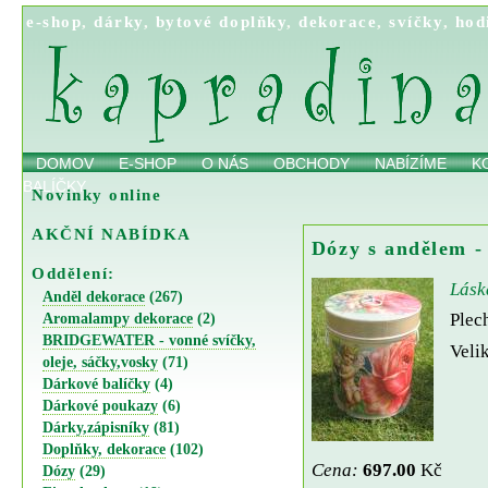
e-shop
,
dárky
,
bytové doplňky
,
dekorace
,
svíčky
,
hod
DOMOV
E-SHOP
O NÁS
OBCHODY
NABÍZÍME
K
BALÍČKY
Novinky online
AKČNÍ NABÍDKA
Dózy s andělem - 
Oddělení:
Lásk
Anděl dekorace
(267)
Plec
Aromalampy dekorace
(2)
BRIDGEWATER - vonné svíčky,
Veli
oleje, sáčky,vosky
(71)
Dárkové balíčky
(4)
Dárkové poukazy
(6)
Dárky,zápisníky
(81)
Doplňky, dekorace
(102)
Cena:
697.00
Kč
Dózy
(29)