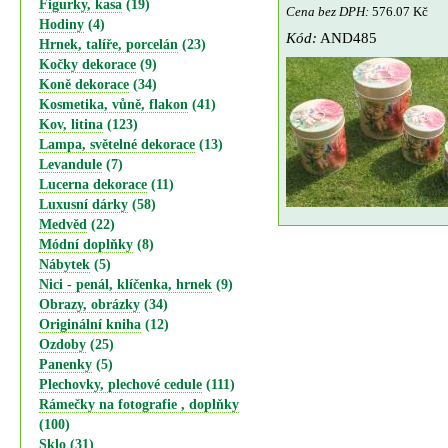
Figurky, kasa
(19)
Cena bez DPH:
576.07 Kč
Hodiny
(4)
Kód:
AND485
Hrnek, talíře, porcelán
(23)
Kočky dekorace
(9)
Koně dekorace
(34)
Kosmetika, vůně, flakon
(41)
Kov, litina
(123)
Lampa, světelné dekorace
(13)
Levandule
(7)
Lucerna dekorace
(11)
Luxusní dárky
(58)
Medvěd
(22)
Módní doplňky
(8)
Nábytek
(5)
Nici - penál, klíčenka, hrnek
(9)
Obrazy, obrázky
(34)
Originální kniha
(12)
Ozdoby
(25)
Panenky
(5)
Plechovky, plechové cedule
(111)
Rámečky na fotografie , doplňky
(100)
Sklo
(31)