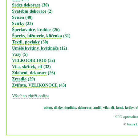
Srdce dekorace
(30)
Svatební dekorace
(2)
Svícen
(40)
Svíčky
(23)
Šperkovnice, krabice
(26)
Šperky, bižuterie, klíčenka
(31)
Textil, povlaky
(30)
Umělé květiny, květináče
(12)
Vázy
(5)
VELKOOBCHOD
(52)
Víla, skřítek, elf
(32)
Zdobení, dekorace
(26)
Zrcadlo
(29)
Zvířata, VELIKONOCE
(45)
Všechno zboží online
eshop
,
dárky
,
doplňky
,
dekorace
,
anděl
,
víla
,
elf
,
koně,
kočky
,
o
SEO optimaliza
©
Ivana 