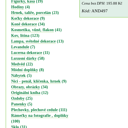
Figurky, kasa
(19)
Cena bez DPH:
195.88 Kč
Hodiny
(4)
Kód:
AND497
Hrnek, talíře, porcelán
(23)
Kočky dekorace
(9)
Koně dekorace
(34)
Kosmetika, vůně, flakon
(41)
Kov, litina
(123)
Lampa, světelné dekorace
(13)
Levandule
(7)
Lucerna dekorace
(11)
Luxusní dárky
(58)
Medvěd
(22)
Módní doplňky
(8)
Nábytek
(5)
Nici - penál, klíčenka, hrnek
(9)
Obrazy, obrázky
(34)
Originální kniha
(12)
Ozdoby
(25)
Panenky
(5)
Plechovky, plechové cedule
(111)
Rámečky na fotografie , doplňky
(100)
Sklo
(31)