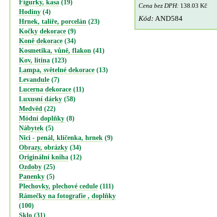
Figurky, kasa
(19)
Cena bez DPH:
138.03 Kč
Hodiny
(4)
Kód:
AND584
Hrnek, talíře, porcelán
(23)
Kočky dekorace
(9)
Koně dekorace
(34)
Kosmetika, vůně, flakon
(41)
Kov, litina
(123)
Lampa, světelné dekorace
(13)
Levandule
(7)
Lucerna dekorace
(11)
Luxusní dárky
(58)
Medvěd
(22)
Módní doplňky
(8)
Nábytek
(5)
Nici - penál, klíčenka, hrnek
(9)
Obrazy, obrázky
(34)
Originální kniha
(12)
Ozdoby
(25)
Panenky
(5)
Plechovky, plechové cedule
(111)
Rámečky na fotografie , doplňky
(100)
Sklo
(31)