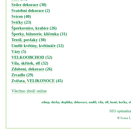
Srdce dekorace
(30)
Svatební dekorace
(2)
Svícen
(40)
Svíčky
(23)
Šperkovnice, krabice
(26)
Šperky, bižuterie, klíčenka
(31)
Textil, povlaky
(30)
Umělé květiny, květináče
(12)
Vázy
(5)
VELKOOBCHOD
(52)
Víla, skřítek, elf
(32)
Zdobení, dekorace
(26)
Zrcadlo
(29)
Zvířata, VELIKONOCE
(45)
Všechno zboží online
eshop
,
dárky
,
doplňky
,
dekorace
,
anděl
,
víla
,
elf
,
koně,
kočky
,
o
SEO optimaliza
©
Ivana 