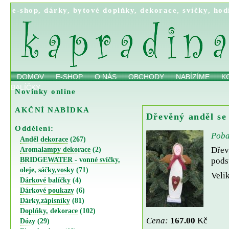
e-shop
,
dárky
,
bytové doplňky
,
dekorace
,
svíčky
,
hod
DOMOV
E-SHOP
O NÁS
OBCHODY
NABÍZÍME
K
BALÍČKY
Novinky online
AKČNÍ NABÍDKA
Dřevěný anděl se
Oddělení:
Poba
Anděl dekorace
(267)
Dřev
Aromalampy dekorace
(2)
BRIDGEWATER - vonné svíčky,
pods
oleje, sáčky,vosky
(71)
Velik
Dárkové balíčky
(4)
Dárkové poukazy
(6)
Dárky,zápisníky
(81)
Doplňky, dekorace
(102)
Cena:
167.00
Kč
Dózy
(29)