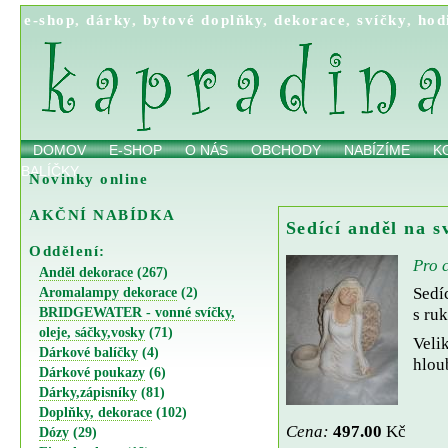
e-shop
,
dárky
,
bytové doplňky
,
dekorace
,
svíčky
,
hod
DOMOV
E-SHOP
O NÁS
OBCHODY
NABÍZÍME
K
BALÍČKY
Novinky online
AKČNÍ NABÍDKA
Sedící anděl na s
Oddělení:
Pro c
Anděl dekorace
(267)
Sedí
Aromalampy dekorace
(2)
BRIDGEWATER - vonné svíčky,
s ru
oleje, sáčky,vosky
(71)
Velik
Dárkové balíčky
(4)
hlou
Dárkové poukazy
(6)
Dárky,zápisníky
(81)
Doplňky, dekorace
(102)
Cena:
497.00
Kč
Dózy
(29)