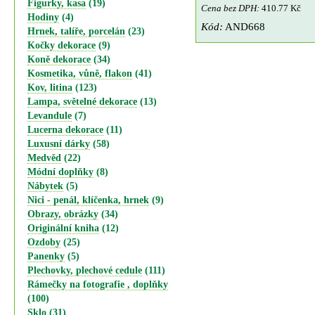
Figurky, kasa
(19)
Cena bez DPH:
410.77 Kč
Hodiny
(4)
Kód:
AND668
Hrnek, talíře, porcelán
(23)
Kočky dekorace
(9)
Koně dekorace
(34)
Kosmetika, vůně, flakon
(41)
Kov, litina
(123)
Lampa, světelné dekorace
(13)
Levandule
(7)
Lucerna dekorace
(11)
Luxusní dárky
(58)
Medvěd
(22)
Módní doplňky
(8)
Nábytek
(5)
Nici - penál, klíčenka, hrnek
(9)
Obrazy, obrázky
(34)
Originální kniha
(12)
Ozdoby
(25)
Panenky
(5)
Plechovky, plechové cedule
(111)
Rámečky na fotografie , doplňky
(100)
Sklo
(31)