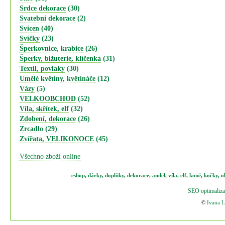
Srdce dekorace
(30)
Svatební dekorace
(2)
Svícen
(40)
Svíčky
(23)
Šperkovnice, krabice
(26)
Šperky, bižuterie, klíčenka
(31)
Textil, povlaky
(30)
Umělé květiny, květináče
(12)
Vázy
(5)
VELKOOBCHOD
(52)
Víla, skřítek, elf
(32)
Zdobení, dekorace
(26)
Zrcadlo
(29)
Zvířata, VELIKONOCE
(45)
Všechno zboží online
eshop
,
dárky
,
doplňky
,
dekorace
,
anděl
,
víla
,
elf
,
koně,
kočky
,
o
SEO optimaliza
©
Ivana 