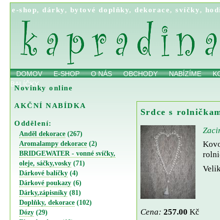
e-shop
,
dárky
,
bytové doplňky
,
dekorace
,
svíčky
,
hod
DOMOV
E-SHOP
O NÁS
OBCHODY
NABÍZÍME
K
BALÍČKY
Novinky online
AKČNÍ NABÍDKA
Srdce s rolničkam
Oddělení:
Zacin
Anděl dekorace
(267)
Kovo
Aromalampy dekorace
(2)
BRIDGEWATER - vonné svíčky,
roln
oleje, sáčky,vosky
(71)
Velik
Dárkové balíčky
(4)
Dárkové poukazy
(6)
Dárky,zápisníky
(81)
Doplňky, dekorace
(102)
Cena:
257.00
Kč
Dózy
(29)