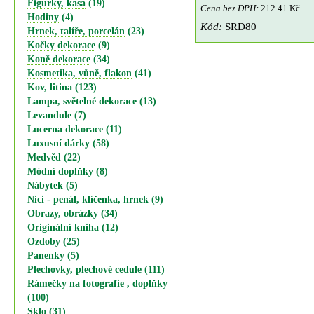
Figurky, kasa
(19)
Cena bez DPH:
212.41 Kč
Hodiny
(4)
Kód:
SRD80
Hrnek, talíře, porcelán
(23)
Kočky dekorace
(9)
Koně dekorace
(34)
Kosmetika, vůně, flakon
(41)
Kov, litina
(123)
Lampa, světelné dekorace
(13)
Levandule
(7)
Lucerna dekorace
(11)
Luxusní dárky
(58)
Medvěd
(22)
Módní doplňky
(8)
Nábytek
(5)
Nici - penál, klíčenka, hrnek
(9)
Obrazy, obrázky
(34)
Originální kniha
(12)
Ozdoby
(25)
Panenky
(5)
Plechovky, plechové cedule
(111)
Rámečky na fotografie , doplňky
(100)
Sklo
(31)