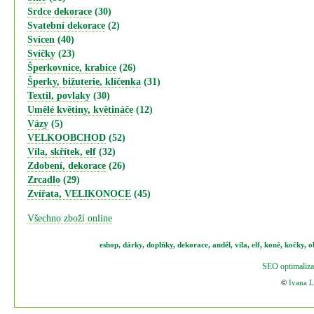
Srdce dekorace
(30)
Svatební dekorace
(2)
Svícen
(40)
Svíčky
(23)
Šperkovnice, krabice
(26)
Šperky, bižuterie, klíčenka
(31)
Textil, povlaky
(30)
Umělé květiny, květináče
(12)
Vázy
(5)
VELKOOBCHOD
(52)
Víla, skřítek, elf
(32)
Zdobení, dekorace
(26)
Zrcadlo
(29)
Zvířata, VELIKONOCE
(45)
Všechno zboží online
eshop
,
dárky
,
doplňky
,
dekorace
,
anděl
,
víla
,
elf
,
koně,
kočky
,
o
SEO optimaliza
©
Ivana 