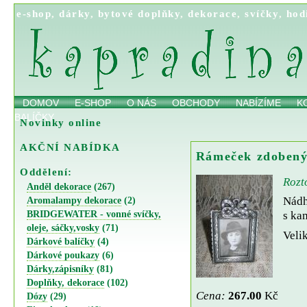
e-shop
,
dárky
,
bytové doplňky
,
dekorace
,
svíčky
,
hod
DOMOV
E-SHOP
O NÁS
OBCHODY
NABÍZÍME
K
BALÍČKY
Novinky online
AKČNÍ NABÍDKA
Rámeček zdobený
Oddělení:
Rozt
Anděl dekorace
(267)
Nádh
Aromalampy dekorace
(2)
BRIDGEWATER - vonné svíčky,
s ka
oleje, sáčky,vosky
(71)
Velik
Dárkové balíčky
(4)
Dárkové poukazy
(6)
Dárky,zápisníky
(81)
Doplňky, dekorace
(102)
Cena:
267.00
Kč
Dózy
(29)