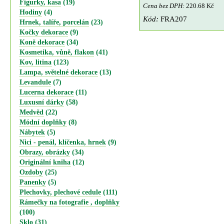
Figurky, kasa
(19)
Cena bez DPH:
220.68 Kč
Hodiny
(4)
Kód:
FRA207
Hrnek, talíře, porcelán
(23)
Kočky dekorace
(9)
Koně dekorace
(34)
Kosmetika, vůně, flakon
(41)
Kov, litina
(123)
Lampa, světelné dekorace
(13)
Levandule
(7)
Lucerna dekorace
(11)
Luxusní dárky
(58)
Medvěd
(22)
Módní doplňky
(8)
Nábytek
(5)
Nici - penál, klíčenka, hrnek
(9)
Obrazy, obrázky
(34)
Originální kniha
(12)
Ozdoby
(25)
Panenky
(5)
Plechovky, plechové cedule
(111)
Rámečky na fotografie , doplňky
(100)
Sklo
(31)