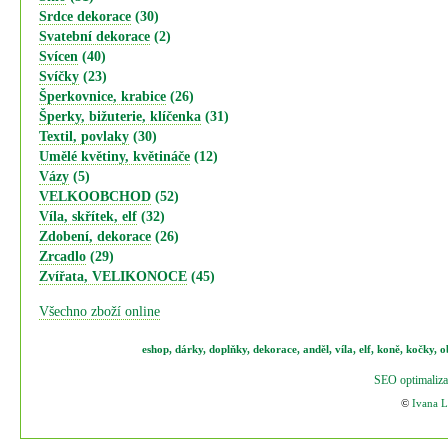
Srdce dekorace
(30)
Svatební dekorace
(2)
Svícen
(40)
Svíčky
(23)
Šperkovnice, krabice
(26)
Šperky, bižuterie, klíčenka
(31)
Textil, povlaky
(30)
Umělé květiny, květináče
(12)
Vázy
(5)
VELKOOBCHOD
(52)
Víla, skřítek, elf
(32)
Zdobení, dekorace
(26)
Zrcadlo
(29)
Zvířata, VELIKONOCE
(45)
Všechno zboží online
eshop
,
dárky
,
doplňky
,
dekorace
,
anděl
,
víla
,
elf
,
koně,
kočky
,
o
SEO optimaliza
©
Ivana 