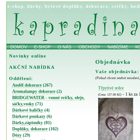
e-shop
,
dárky
,
bytové doplňky
,
dekorace
,
svíčky
,
hod
DOMOV
E-SHOP
O NÁS
OBCHODY
NABÍZÍME
K
Novinky online
Objednávka
AKČNÍ NABÍDKA
Vaše objednávka:
Oddělení:
(Pokud chcete změnit množství,
Anděl dekorace
(267)
Třpytivé srdce
Aromalampy dekorace
(2)
- 1 ks za
(Cena: 137.00 Kč)
BRIDGEWATER - vonné svíčky, oleje,
sáčky,vosky
(71)
Dárkové balíčky
(4)
Dárkové poukazy
(6)
Dárky,zápisníky
(81)
Doplňky, dekorace
(102)
Dózy
(29)