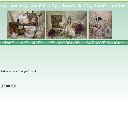
iny
,
panenky
,
andělé
,
víly
,
obrazy
,
kočky
,
koně…
online
ONTAKT
AKTUALITY
VELKOOBCHOD
DÁRKOVÉ BALÍČKY
 klikněte na název položky.)
 137.00 Kč