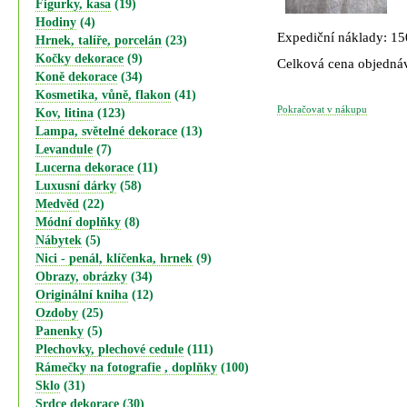
Figurky, kasa
(19)
Hodiny
(4)
Expediční náklady: 1
Hrnek, talíře, porcelán
(23)
Kočky dekorace
(9)
Celková cena objedná
Koně dekorace
(34)
Kosmetika, vůně, flakon
(41)
Pokračovat v nákupu
Kov, litina
(123)
Lampa, světelné dekorace
(13)
Levandule
(7)
Lucerna dekorace
(11)
Luxusní dárky
(58)
Medvěd
(22)
Módní doplňky
(8)
Nábytek
(5)
Nici - penál, klíčenka, hrnek
(9)
Obrazy, obrázky
(34)
Originální kniha
(12)
Ozdoby
(25)
Panenky
(5)
Plechovky, plechové cedule
(111)
Rámečky na fotografie , doplňky
(100)
Sklo
(31)
Srdce dekorace
(30)