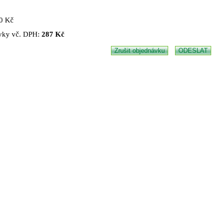
50 Kč
vky vč. DPH:
287 Kč