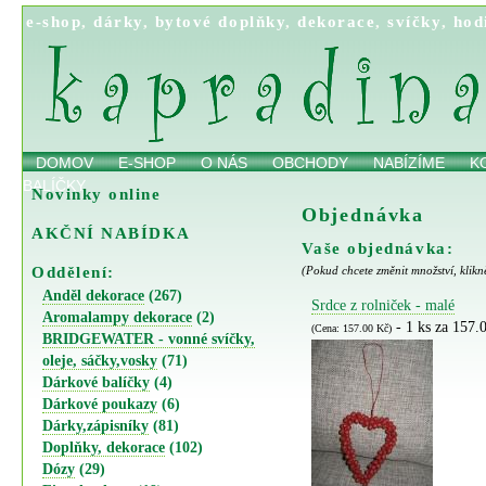
e-shop
,
dárky
,
bytové doplňky
,
dekorace
,
svíčky
,
hod
DOMOV
E-SHOP
O NÁS
OBCHODY
NABÍZÍME
K
BALÍČKY
Novinky online
Objednávka
AKČNÍ NABÍDKA
Vaše objednávka:
Oddělení:
(Pokud chcete změnit množství, klikn
Anděl dekorace
(267)
Srdce z rolniček - malé
Aromalampy dekorace
(2)
- 1 ks za 157.
(Cena: 157.00 Kč)
BRIDGEWATER - vonné svíčky,
oleje, sáčky,vosky
(71)
Dárkové balíčky
(4)
Dárkové poukazy
(6)
Dárky,zápisníky
(81)
Doplňky, dekorace
(102)
Dózy
(29)