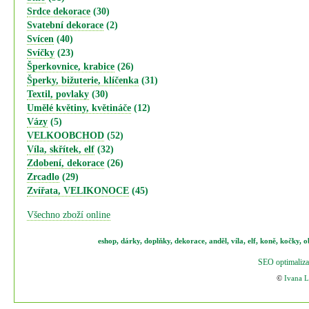
Srdce dekorace
(30)
Svatební dekorace
(2)
Svícen
(40)
Svíčky
(23)
Šperkovnice, krabice
(26)
Šperky, bižuterie, klíčenka
(31)
Textil, povlaky
(30)
Umělé květiny, květináče
(12)
Vázy
(5)
VELKOOBCHOD
(52)
Víla, skřítek, elf
(32)
Zdobení, dekorace
(26)
Zrcadlo
(29)
Zvířata, VELIKONOCE
(45)
Všechno zboží online
eshop
,
dárky
,
doplňky
,
dekorace
,
anděl
,
víla
,
elf
,
koně,
kočky
,
o
SEO optimaliza
©
Ivana 