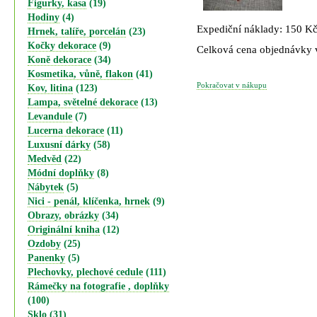
Figurky, kasa
(19)
Hodiny
(4)
Expediční náklady: 150 K
Hrnek, talíře, porcelán
(23)
Kočky dekorace
(9)
Celková cena objednávky
Koně dekorace
(34)
Kosmetika, vůně, flakon
(41)
Pokračovat v nákupu
Kov, litina
(123)
Lampa, světelné dekorace
(13)
Levandule
(7)
Lucerna dekorace
(11)
Luxusní dárky
(58)
Medvěd
(22)
Módní doplňky
(8)
Nábytek
(5)
Nici - penál, klíčenka, hrnek
(9)
Obrazy, obrázky
(34)
Originální kniha
(12)
Ozdoby
(25)
Panenky
(5)
Plechovky, plechové cedule
(111)
Rámečky na fotografie , doplňky
(100)
Sklo
(31)