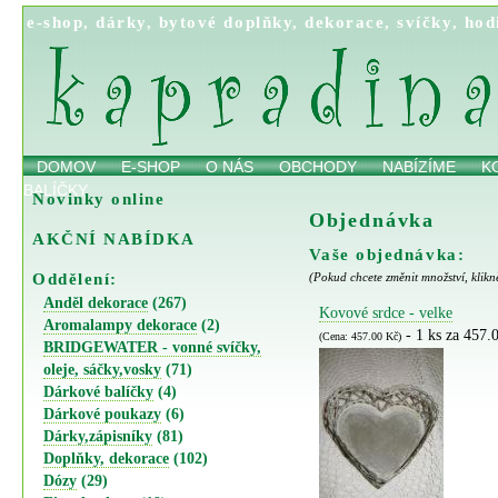
e-shop
,
dárky
,
bytové doplňky
,
dekorace
,
svíčky
,
hod
DOMOV
E-SHOP
O NÁS
OBCHODY
NABÍZÍME
K
BALÍČKY
Novinky online
Objednávka
AKČNÍ NABÍDKA
Vaše objednávka:
Oddělení:
(Pokud chcete změnit množství, klikn
Anděl dekorace
(267)
Kovové srdce - velke
Aromalampy dekorace
(2)
- 1 ks za 457.
(Cena: 457.00 Kč)
BRIDGEWATER - vonné svíčky,
oleje, sáčky,vosky
(71)
Dárkové balíčky
(4)
Dárkové poukazy
(6)
Dárky,zápisníky
(81)
Doplňky, dekorace
(102)
Dózy
(29)