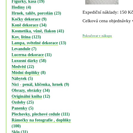
Figurky, kasa
(19)
Hodiny
(4)
Expediční náklady: 150 K
Hrnek, talíře, porcelán
(23)
Kočky dekorace
(9)
Celková cena objednávky
Koně dekorace
(34)
Kosmetika, vůně, flakon
(41)
Pokračovat v nákupu
Kov, litina
(123)
Lampa, světelné dekorace
(13)
Levandule
(7)
Lucerna dekorace
(11)
Luxusní dárky
(58)
Medvěd
(22)
Módní doplňky
(8)
Nábytek
(5)
Nici - penál, klíčenka, hrnek
(9)
Obrazy, obrázky
(34)
Originální kniha
(12)
Ozdoby
(25)
Panenky
(5)
Plechovky, plechové cedule
(111)
Rámečky na fotografie , doplňky
(100)
Sklo
(31)