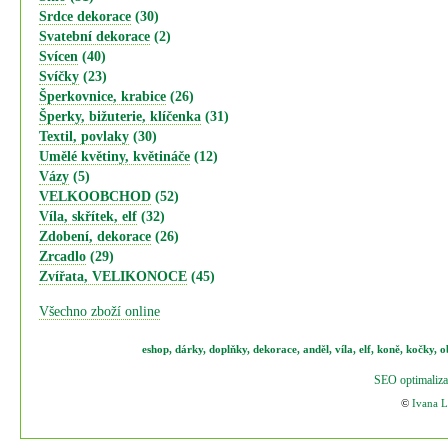
Srdce dekorace
(30)
Svatební dekorace
(2)
Svícen
(40)
Svíčky
(23)
Šperkovnice, krabice
(26)
Šperky, bižuterie, klíčenka
(31)
Textil, povlaky
(30)
Umělé květiny, květináče
(12)
Vázy
(5)
VELKOOBCHOD
(52)
Víla, skřítek, elf
(32)
Zdobení, dekorace
(26)
Zrcadlo
(29)
Zvířata, VELIKONOCE
(45)
Všechno zboží online
eshop
,
dárky
,
doplňky
,
dekorace
,
anděl
,
víla
,
elf
,
koně,
kočky
,
o
SEO optimaliza
©
Ivana 