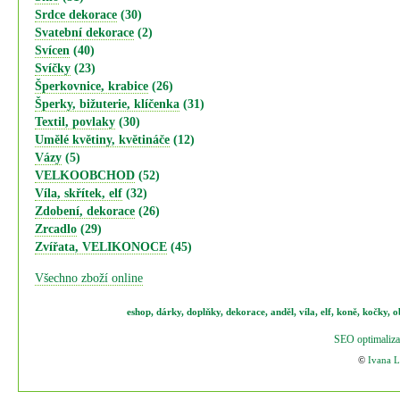
Srdce dekorace
(30)
Svatební dekorace
(2)
Svícen
(40)
Svíčky
(23)
Šperkovnice, krabice
(26)
Šperky, bižuterie, klíčenka
(31)
Textil, povlaky
(30)
Umělé květiny, květináče
(12)
Vázy
(5)
VELKOOBCHOD
(52)
Víla, skřítek, elf
(32)
Zdobení, dekorace
(26)
Zrcadlo
(29)
Zvířata, VELIKONOCE
(45)
Všechno zboží online
eshop
,
dárky
,
doplňky
,
dekorace
,
anděl
,
víla
,
elf
,
koně,
kočky
,
o
SEO optimaliza
©
Ivana 