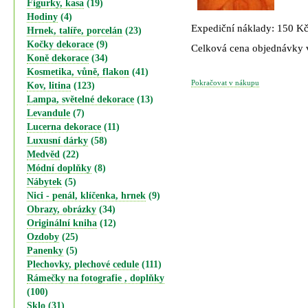
Figurky, kasa
(19)
Hodiny
(4)
Expediční náklady: 150 K
Hrnek, talíře, porcelán
(23)
Kočky dekorace
(9)
Celková cena objednávky
Koně dekorace
(34)
Kosmetika, vůně, flakon
(41)
Pokračovat v nákupu
Kov, litina
(123)
Lampa, světelné dekorace
(13)
Levandule
(7)
Lucerna dekorace
(11)
Luxusní dárky
(58)
Medvěd
(22)
Módní doplňky
(8)
Nábytek
(5)
Nici - penál, klíčenka, hrnek
(9)
Obrazy, obrázky
(34)
Originální kniha
(12)
Ozdoby
(25)
Panenky
(5)
Plechovky, plechové cedule
(111)
Rámečky na fotografie , doplňky
(100)
Sklo
(31)