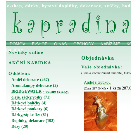
e-shop
,
dárky
,
bytové doplňky
,
dekorace
,
svíčky
,
hod
DOMOV
E-SHOP
O NÁS
OBCHODY
NABÍZÍME
K
BALÍČKY
Novinky online
Objednávka
AKČNÍ NABÍDKA
Vaše objednávka:
Oddělení:
(Pokud chcete změnit množství, klikn
Anděl dekorace
(267)
Anděl s trubkou
Aromalampy dekorace
(2)
- 1 ks za 287.
(Cena: 287.00 Kč)
BRIDGEWATER - vonné svíčky,
oleje, sáčky,vosky
(71)
Dárkové balíčky
(4)
Dárkové poukazy
(6)
Dárky,zápisníky
(81)
Doplňky, dekorace
(102)
Dózy
(29)